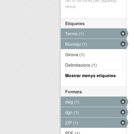
No hi ha filtres per aquesta
cerca
Etiquetes
Terme (1)
Municipi (1)
Girona (1)
Delimitacions (1)
Mostrar menys etiquetes
Formats
dwg (1)
dgn (1)
ZIP (1)
PDF (1)