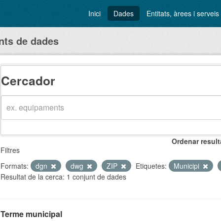
Inici
Dades
Entitats, àrees i serveis
nts de dades
Cercador
Ordenar result
Filtres
Formats:
dgn
dwg
ZIP
Etiquetes:
Municipi
Resultat de la cerca: 1 conjunt de dades
Terme municipal