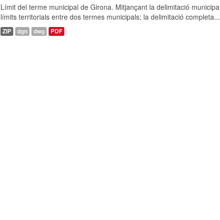
Límit del terme municipal de Girona. Mitjançant la delimitació municipal
límits territorials entre dos termes municipals; la delimitació completa...
ZIP
dgn
dwg
PDF