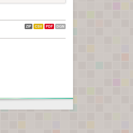
ZIP
CSV
PDF
DGN