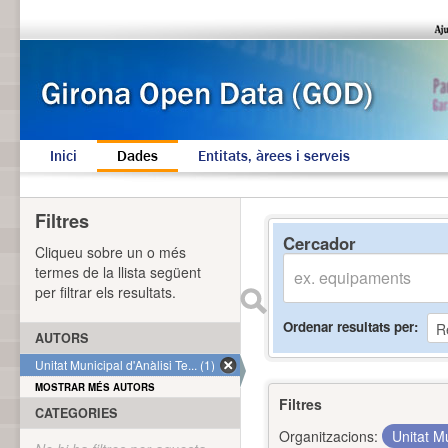
Inici
Dades
Entitats, àrees i serveis
Filtres
Cercador
Cliqueu sobre un o més
termes de la llista següent
per filtrar els resultats.
Ordenar resultats per
AUTORS
Unitat Municipal d'Anàlisi Te... (1)
MOSTRAR MÉS AUTORS
Filtres
CATEGORIES
Organitzacions:
Unitat Mu