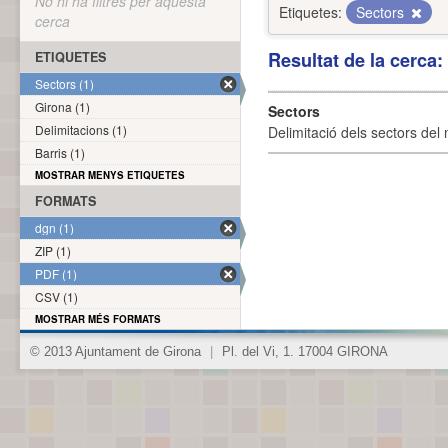
No hi ha filtres per aquesta
Etiquetes:
Sectors
cerca
Resultat de la cerca
ETIQUETES
Sectors (1)
Girona (1)
Sectors
Delimitacions (1)
Delimitació dels sectors del 
Barris (1)
MOSTRAR MENYS ETIQUETES
FORMATS
dgn (1)
ZIP (1)
PDF (1)
CSV (1)
MOSTRAR MÉS FORMATS
© 2013 Ajuntament de Girona
|
Pl. del Vi, 1. 17004 GIRONA