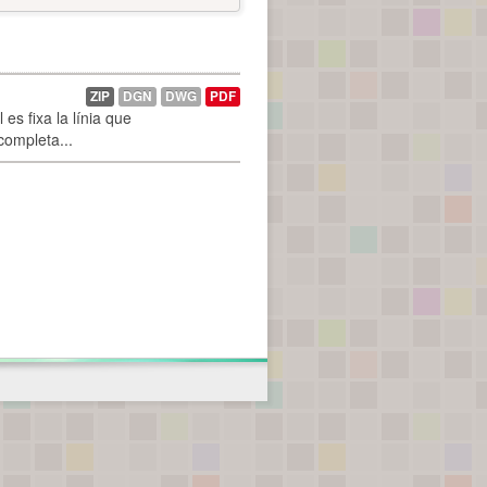
ZIP
DGN
DWG
PDF
es fixa la línia que
 completa...