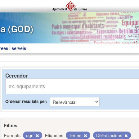
rees i serveis
Cercador
Ordenar resultats per
Filtres
Formats:
dgn
Etiquetes:
Terme
Delimitacions