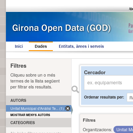
Inici
Dades
Entitats, àrees i serveis
Filtres
Cercador
Cliqueu sobre un o més
termes de la llista següent
per filtrar els resultats.
Ordenar resultats per
AUTORS
Unitat Municipal d'Anàlisi Te... (1)
MOSTRAR MENYS AUTORS
Filtres
CATEGORIES
Organitzacions:
Unitat Mu