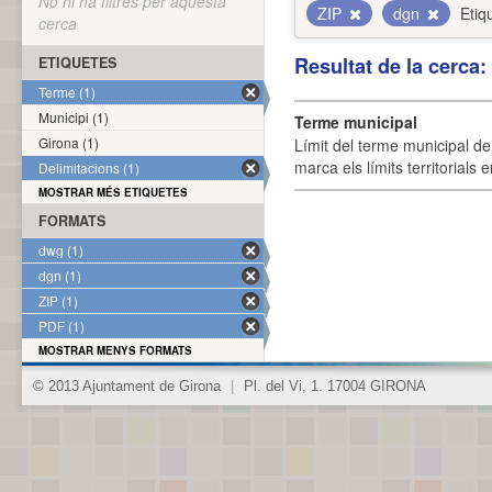
No hi ha filtres per aquesta
ZIP
dgn
Etiq
cerca
Resultat de la cerca
ETIQUETES
Terme (1)
Municipi (1)
Terme municipal
Girona (1)
Límit del terme municipal de 
marca els límits territorials
Delimitacions (1)
MOSTRAR MÉS ETIQUETES
FORMATS
dwg (1)
dgn (1)
ZIP (1)
PDF (1)
MOSTRAR MENYS FORMATS
© 2013 Ajuntament de Girona
|
Pl. del Vi, 1. 17004 GIRONA