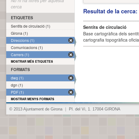
No hi ha filtres per aquesta
cerca
Resultat de la cerca
ETIQUETES
Sentits de circulació (1)
Sentits de circulació
Girona (1)
Base cartogràfica dels sentit
cartografia topogràfica ofici
Direccions (1)
Comunicacions (1)
Carrers (1)
MOSTRAR MÉS ETIQUETES
FORMATS
dwg (1)
dgn (1)
PDF (1)
MOSTRAR MENYS FORMATS
© 2013 Ajuntament de Girona
|
Pl. del Vi, 1. 17004 GIRONA