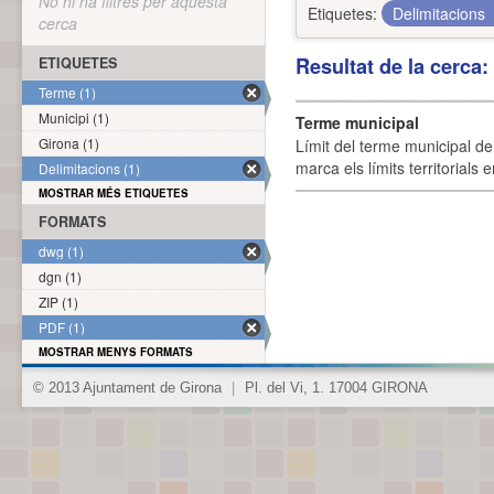
No hi ha filtres per aquesta
Etiquetes:
Delimitacions
cerca
Resultat de la cerca
ETIQUETES
Terme (1)
Municipi (1)
Terme municipal
Girona (1)
Límit del terme municipal de 
marca els límits territorials
Delimitacions (1)
MOSTRAR MÉS ETIQUETES
FORMATS
dwg (1)
dgn (1)
ZIP (1)
PDF (1)
MOSTRAR MENYS FORMATS
© 2013 Ajuntament de Girona
|
Pl. del Vi, 1. 17004 GIRONA