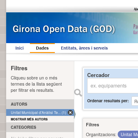
Inici
Dades
Entitats, àrees i serveis
Filtres
Cercador
Cliqueu sobre un o més
termes de la llista següent
per filtrar els resultats.
Ordenar resultats per
AUTORS
Unitat Municipal d'Anàlisi Te... (1)
MOSTRAR MÉS AUTORS
Filtres
CATEGORIES
Organitzacions:
Unitat Mu