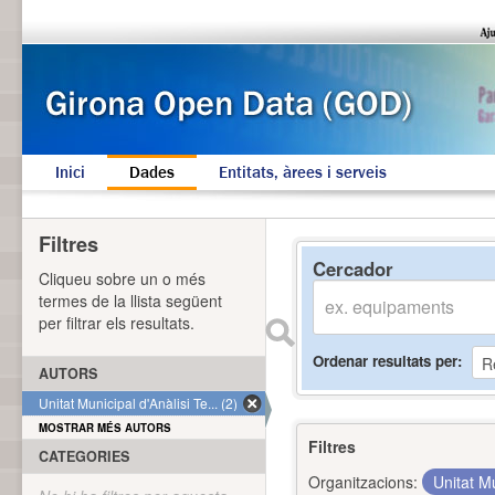
Inici
Dades
Entitats, àrees i serveis
Filtres
Cercador
Cliqueu sobre un o més
termes de la llista següent
per filtrar els resultats.
Ordenar resultats per
AUTORS
Unitat Municipal d'Anàlisi Te... (2)
MOSTRAR MÉS AUTORS
Filtres
CATEGORIES
Organitzacions:
Unitat Mu