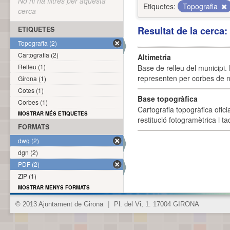
No hi ha filtres per aquesta
Etiquetes:
Topografia
cerca
Resultat de la cerca
ETIQUETES
Topografia (2)
Cartografia (2)
Altimetria
Relleu (1)
Base de relleu del municipi.
representen per corbes de ni
Girona (1)
Cotes (1)
Base topogràfica
Corbes (1)
Cartografia topogràfica ofic
MOSTRAR MÉS ETIQUETES
restitució fotogramètrica i ta
FORMATS
dwg (2)
dgn (2)
PDF (2)
ZIP (1)
MOSTRAR MENYS FORMATS
© 2013 Ajuntament de Girona
|
Pl. del Vi, 1. 17004 GIRONA