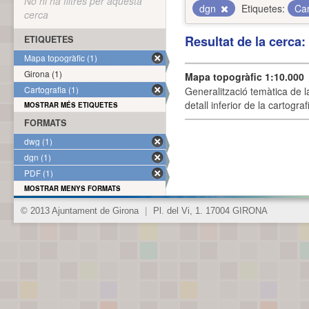
No hi ha filtres per aquesta
dgn
Etiquetes:
Car
cerca
Resultat de la cerca
ETIQUETES
Mapa topogràfic (1)
Girona (1)
Mapa topogràfic 1:10.000
Cartografia (1)
Generalització temàtica de l
detall inferior de la cartogra
MOSTRAR MÉS ETIQUETES
FORMATS
dwg (1)
dgn (1)
PDF (1)
MOSTRAR MENYS FORMATS
© 2013 Ajuntament de Girona
|
Pl. del Vi, 1. 17004 GIRONA