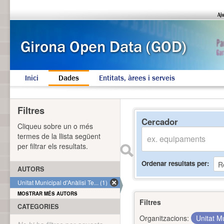
Inici
Dades
Entitats, àrees i serveis
Filtres
Cercador
Cliqueu sobre un o més
termes de la llista següent
per filtrar els resultats.
Ordenar resultats per
AUTORS
Unitat Municipal d'Anàlisi Te... (1)
MOSTRAR MÉS AUTORS
Filtres
CATEGORIES
Organitzacions:
Unitat Mu