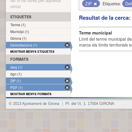
No hi ha filtres per aquesta
ZIP
Etiquetes:
Del
cerca
Resultat de la cerca
ETIQUETES
Terme (1)
Municipi (1)
Terme municipal
Girona (1)
Límit del terme municipal de 
marca els límits territorials
Delimitacions (1)
MOSTRAR MENYS ETIQUETES
FORMATS
dwg (1)
dgn (1)
ZIP (1)
PDF (1)
MOSTRAR MENYS FORMATS
© 2013 Ajuntament de Girona
|
Pl. del Vi, 1. 17004 GIRONA