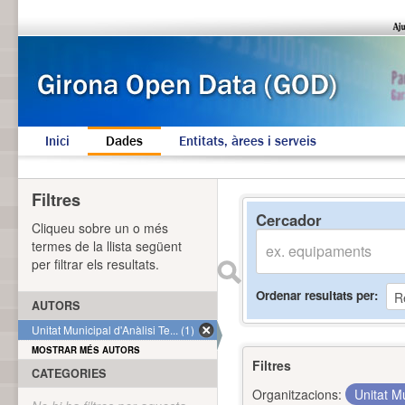
Inici
Dades
Entitats, àrees i serveis
Filtres
Cercador
Cliqueu sobre un o més
termes de la llista següent
per filtrar els resultats.
Ordenar resultats per
AUTORS
Unitat Municipal d'Anàlisi Te... (1)
MOSTRAR MÉS AUTORS
Filtres
CATEGORIES
Organitzacions:
Unitat Mu