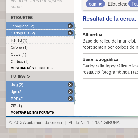
No hi ha filtres per aquesta
dgn
Etiquetes:
To
cerca
Resultat de la cerca
ETIQUETES
Topografia (2)
Cartografia (2)
Altimetria
Relleu (1)
Base de relleu del municipi.
representen per corbes de ni
Girona (1)
Cotes (1)
Base topogràfica
Corbes (1)
Cartografia topogràfica ofic
MOSTRAR MÉS ETIQUETES
restitució fotogramètrica i ta
FORMATS
dwg (2)
dgn (2)
PDF (2)
ZIP (1)
MOSTRAR MENYS FORMATS
© 2013 Ajuntament de Girona
|
Pl. del Vi, 1. 17004 GIRONA