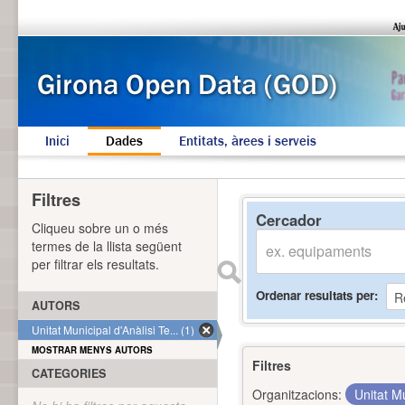
Inici
Dades
Entitats, àrees i serveis
Filtres
Cercador
Cliqueu sobre un o més
termes de la llista següent
per filtrar els resultats.
Ordenar resultats per
AUTORS
Unitat Municipal d'Anàlisi Te... (1)
MOSTRAR MENYS AUTORS
Filtres
CATEGORIES
Organitzacions:
Unitat Mu