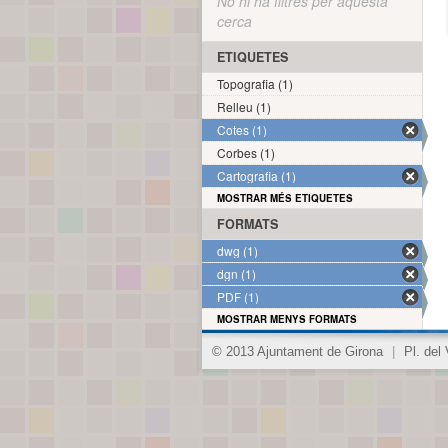
No hi ha filtres per aquesta
cerca
ETIQUETES
Topografia (1)
Relleu (1)
Cotes (1)
Corbes (1)
Cartografia (1)
MOSTRAR MÉS ETIQUETES
FORMATS
dwg (1)
dgn (1)
PDF (1)
MOSTRAR MENYS FORMATS
© 2013 Ajuntament de Girona
|
Pl. del