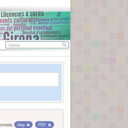
ormats:
dwg
PDF