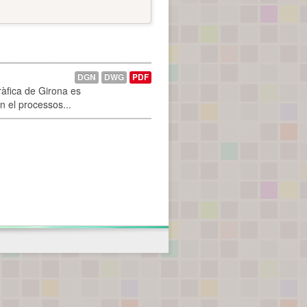
DGN
DWG
PDF
ràfica de Girona es
n el processos...