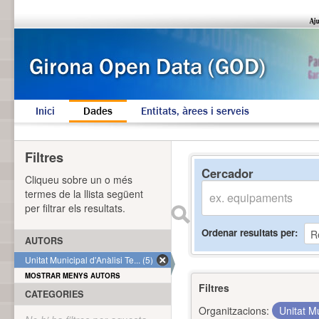
Inici
Dades
Entitats, àrees i serveis
Filtres
Cercador
Cliqueu sobre un o més
termes de la llista següent
per filtrar els resultats.
Ordenar resultats per
AUTORS
Unitat Municipal d'Anàlisi Te... (5)
MOSTRAR MENYS AUTORS
Filtres
CATEGORIES
Organitzacions:
Unitat Mu