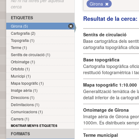
No hi ha filtres per aquesta
Girona
cerca
Resultat de la cerca
ETIQUETES
Girona (5)
Cartografia (2)
Sentits de circulació
Topografia (1)
Base cartogràfica dels sentit
cartografia topogràfica ofici
Terme (1)
Sentits de circulació (1)
Base topogràfica
Ortoimatge (1)
Cartografia topogràfica ofic
Ortofoto (1)
restitució fotogramètrica i ta
Municipi (1)
Mapa topogràfic (1)
Mapa topogràfic 1:10.000
Imatge aèria (1)
Generalització temàtica de l
detall inferior de la cartogra
Direccions (1)
Delimitacions (1)
Ortoimatge de Girona
Comunicacions (1)
Imatge aèria de Girona geor
Carrers (1)
1000m. Es distribueix sempre
MOSTRAR MENYS ETIQUETES
FORMATS
Terme municipal