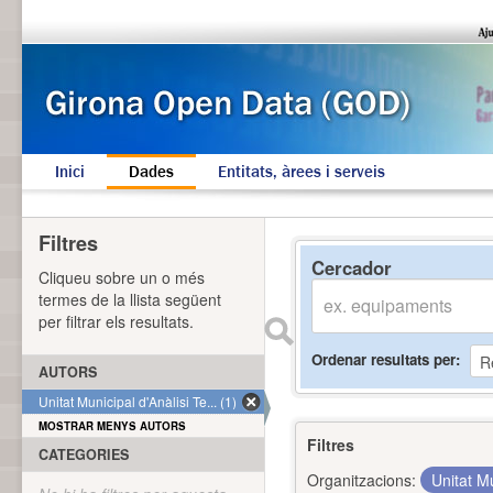
Inici
Dades
Entitats, àrees i serveis
Filtres
Cercador
Cliqueu sobre un o més
termes de la llista següent
per filtrar els resultats.
Ordenar resultats per
AUTORS
Unitat Municipal d'Anàlisi Te... (1)
MOSTRAR MENYS AUTORS
Filtres
CATEGORIES
Organitzacions:
Unitat Mu