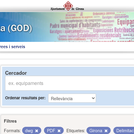
rees i serveis
Cercador
Ordenar resultats per
Filtres
Formats:
dwg
PDF
Etiquetes:
Girona
Delimita