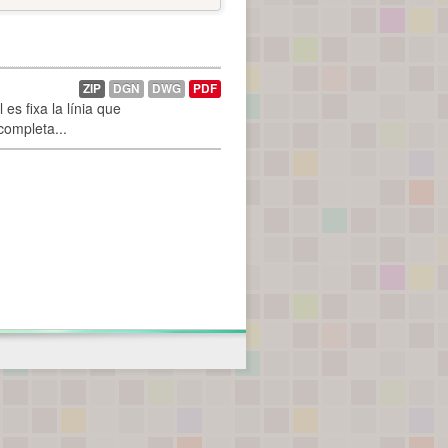
ZIP
DGN
DWG
PDF
es fixa la línia que
 completa...