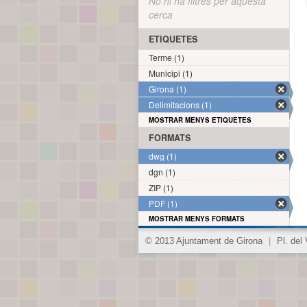
No hi ha filtres per aquesta
cerca
ETIQUETES
Terme (1)
Municipi (1)
Girona (1)
Delimitacions (1)
MOSTRAR MENYS ETIQUETES
FORMATS
dwg (1)
dgn (1)
ZIP (1)
PDF (1)
MOSTRAR MENYS FORMATS
© 2013 Ajuntament de Girona
|
Pl. del