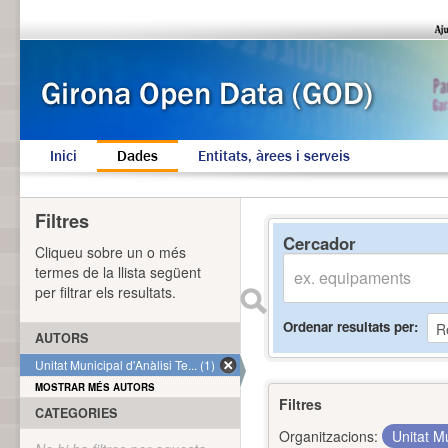
Inici
Dades
Entitats, àrees i serveis
Filtres
Cercador
Cliqueu sobre un o més
termes de la llista següent
per filtrar els resultats.
Ordenar resultats per
AUTORS
Unitat Municipal d'Anàlisi Te... (1)
MOSTRAR MÉS AUTORS
Filtres
CATEGORIES
Organitzacions:
Unitat Mu