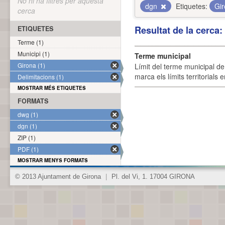
No hi ha filtres per aquesta
dgn
Etiquetes:
Gi
cerca
Resultat de la cerca
ETIQUETES
Terme (1)
Municipi (1)
Terme municipal
Girona (1)
Límit del terme municipal de 
marca els límits territorials
Delimitacions (1)
MOSTRAR MÉS ETIQUETES
FORMATS
dwg (1)
dgn (1)
ZIP (1)
PDF (1)
MOSTRAR MENYS FORMATS
© 2013 Ajuntament de Girona
|
Pl. del Vi, 1. 17004 GIRONA