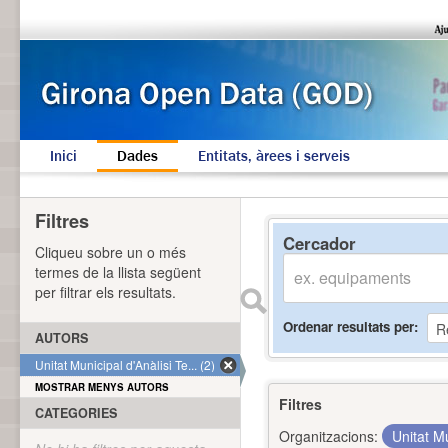
Inici
Dades
Entitats, àrees i serveis
Filtres
Cercador
Cliqueu sobre un o més
termes de la llista següent
per filtrar els resultats.
Ordenar resultats per
AUTORS
Unitat Municipal d'Anàlisi Te... (2)
MOSTRAR MENYS AUTORS
Filtres
CATEGORIES
Organitzacions:
Unitat Mu