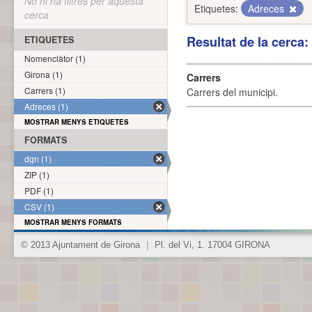
No hi ha filtres per aquesta
Etiquetes:
Adreces
cerca
Resultat de la cerca
ETIQUETES
Nomenclàtor (1)
Girona (1)
Carrers
Carrers (1)
Carrers del municipi.
Adreces (1)
MOSTRAR MENYS ETIQUETES
FORMATS
dgn (1)
ZIP (1)
PDF (1)
CSV (1)
MOSTRAR MENYS FORMATS
© 2013 Ajuntament de Girona
|
Pl. del Vi, 1. 17004 GIRONA