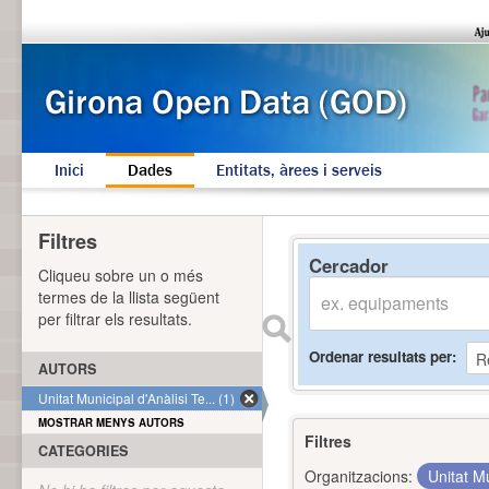
Inici
Dades
Entitats, àrees i serveis
Filtres
Cercador
Cliqueu sobre un o més
termes de la llista següent
per filtrar els resultats.
Ordenar resultats per
AUTORS
Unitat Municipal d'Anàlisi Te... (1)
MOSTRAR MENYS AUTORS
Filtres
CATEGORIES
Organitzacions:
Unitat Mu