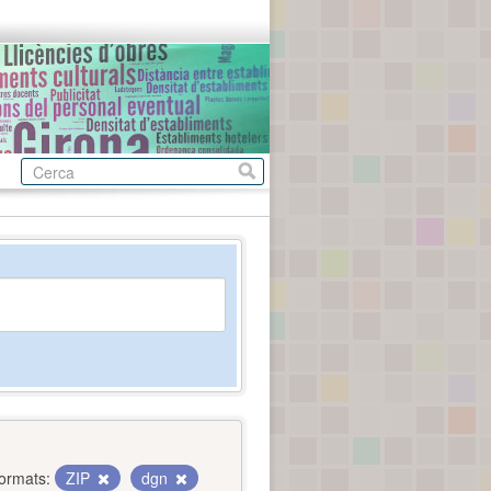
ormats:
ZIP
dgn