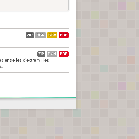
ZIP
DGN
CSV
PDF
ZIP
DGN
PDF
 entre les d’extrem i les
...