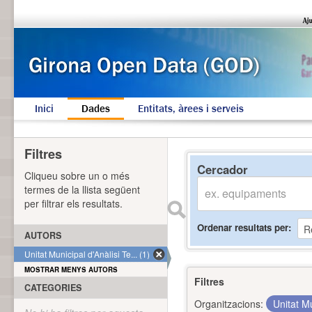
Inici
Dades
Entitats, àrees i serveis
Filtres
Cercador
Cliqueu sobre un o més
termes de la llista següent
per filtrar els resultats.
Ordenar resultats per
AUTORS
Unitat Municipal d'Anàlisi Te... (1)
MOSTRAR MENYS AUTORS
Filtres
CATEGORIES
Organitzacions:
Unitat Mu