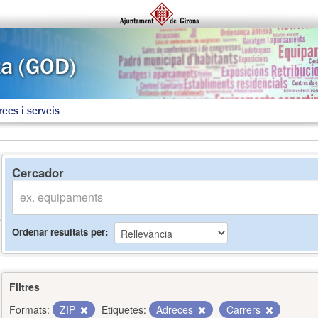
rees i serveis
Cercador
Ordenar resultats per
Filtres
Formats:
ZIP
Etiquetes:
Adreces
Carrers