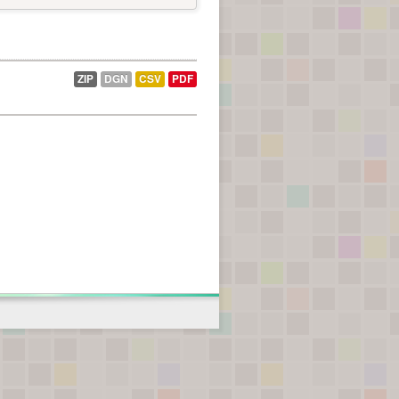
ZIP
DGN
CSV
PDF