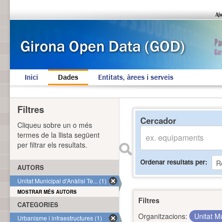
Inici
Dades
Entitats, àrees i serveis
Filtres
Cercador
Cliqueu sobre un o més
termes de la llista següent
per filtrar els resultats.
Ordenar resultats per
AUTORS
Unitat Municipal d'Anàlisi Te... (1)
MOSTRAR MÉS AUTORS
Filtres
CATEGORIES
Organitzacions:
Unitat Mu
Urbanisme i infraestructures (1)