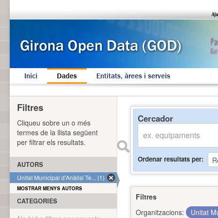
Inici
Dades
Entitats, àrees i serveis
Filtres
Cercador
Cliqueu sobre un o més
termes de la llista següent
per filtrar els resultats.
Ordenar resultats per
AUTORS
Unitat Municipal d'Anàlisi Te... (1)
MOSTRAR MENYS AUTORS
Filtres
CATEGORIES
Organitzacions:
Unitat Mu