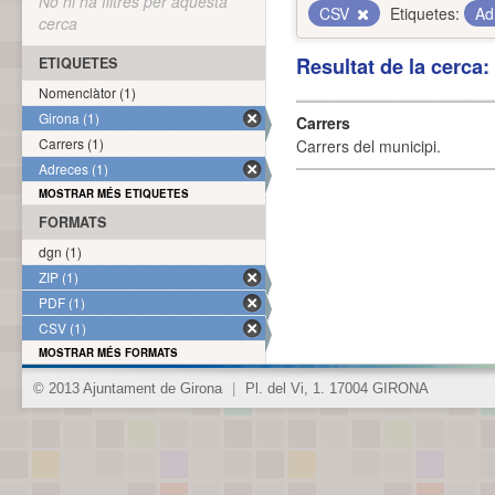
No hi ha filtres per aquesta
CSV
Etiquetes:
Ad
cerca
Resultat de la cerca
ETIQUETES
Nomenclàtor (1)
Girona (1)
Carrers
Carrers (1)
Carrers del municipi.
Adreces (1)
MOSTRAR MÉS ETIQUETES
FORMATS
dgn (1)
ZIP (1)
PDF (1)
CSV (1)
MOSTRAR MÉS FORMATS
© 2013 Ajuntament de Girona
|
Pl. del Vi, 1. 17004 GIRONA