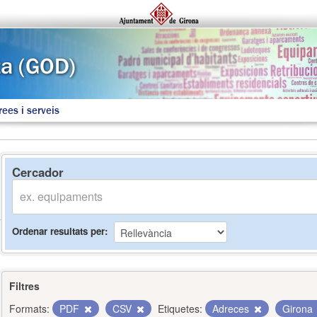
rees i serveis
Cercador
Ordenar resultats per
Filtres
Formats:
PDF
CSV
Etiquetes:
Adreces
Girona