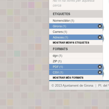
No hi ha filtres per aquesta
cerca
ETIQUETES
Nomenclàtor (1)
Girona (1)
Carrers (1)
Adreces (1)
MOSTRAR MENYS ETIQUETES
FORMATS
dgn (1)
ZIP (1)
PDF (1)
CSV (1)
MOSTRAR MÉS FORMATS
© 2013 Ajuntament de Girona
|
Pl. del