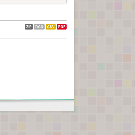
ZIP
DGN
CSV
PDF