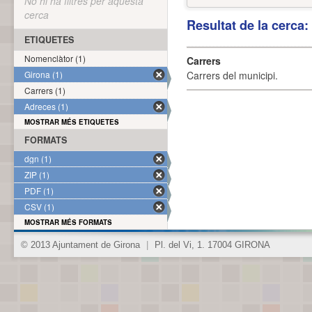
No hi ha filtres per aquesta
cerca
Resultat de la cerca
ETIQUETES
Nomenclàtor (1)
Carrers
Girona (1)
Carrers del municipi.
Carrers (1)
Adreces (1)
MOSTRAR MÉS ETIQUETES
FORMATS
dgn (1)
ZIP (1)
PDF (1)
CSV (1)
MOSTRAR MÉS FORMATS
© 2013 Ajuntament de Girona
|
Pl. del Vi, 1. 17004 GIRONA