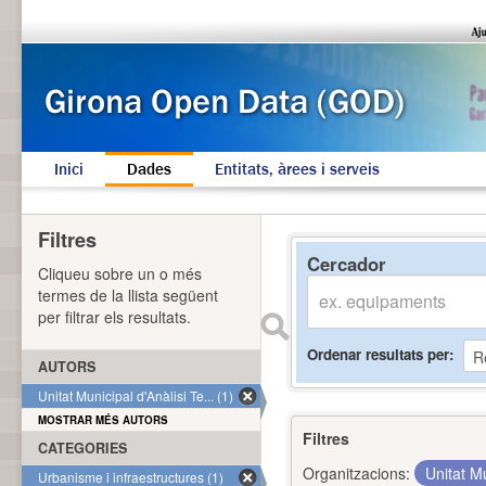
Inici
Dades
Entitats, àrees i serveis
Filtres
Cercador
Cliqueu sobre un o més
termes de la llista següent
per filtrar els resultats.
Ordenar resultats per
AUTORS
Unitat Municipal d'Anàlisi Te... (1)
MOSTRAR MÉS AUTORS
Filtres
CATEGORIES
Organitzacions:
Unitat Mu
Urbanisme i infraestructures (1)