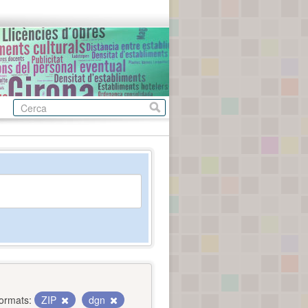
ormats:
ZIP
dgn