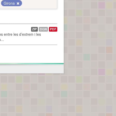
Girona
ZIP
DGN
PDF
 entre les d’extrem i les
...