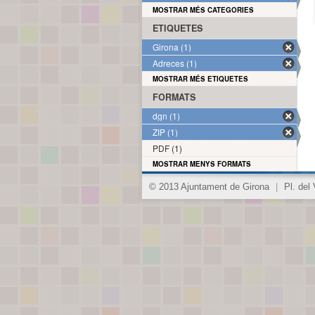
MOSTRAR MÉS CATEGORIES
ETIQUETES
Girona (1)
Adreces (1)
MOSTRAR MÉS ETIQUETES
FORMATS
dgn (1)
ZIP (1)
PDF (1)
MOSTRAR MENYS FORMATS
© 2013 Ajuntament de Girona
|
Pl. del