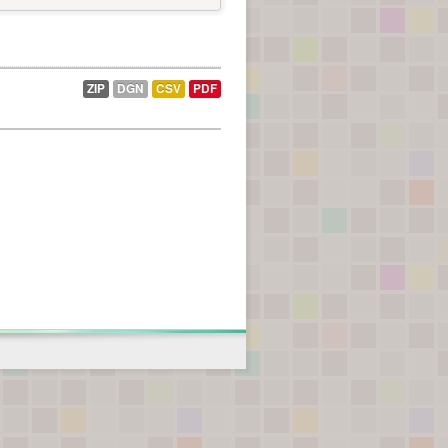
ZIP
DGN
CSV
PDF