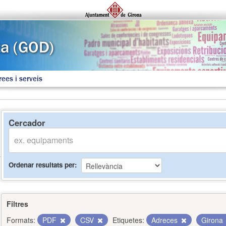
rees i serveis
Cercador
Ordenar resultats per
Filtres
Formats:
PDF
CSV
Etiquetes:
Adreces
Girona