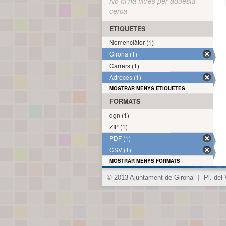
No hi ha filtres per aquesta
cerca
ETIQUETES
Nomenclàtor (1)
Girona (1)
Carrers (1)
Adreces (1)
MOSTRAR MENYS ETIQUETES
FORMATS
dgn (1)
ZIP (1)
PDF (1)
CSV (1)
MOSTRAR MENYS FORMATS
© 2013 Ajuntament de Girona
|
Pl. del