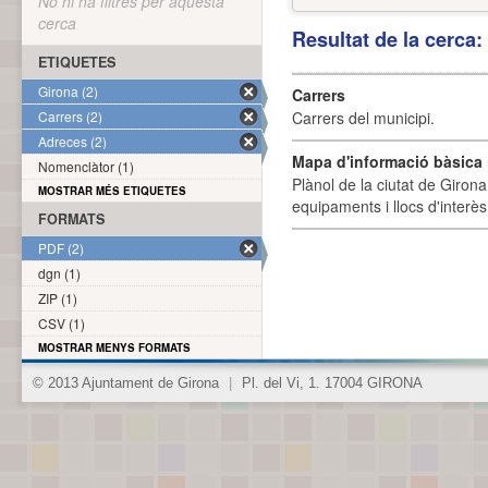
No hi ha filtres per aquesta
cerca
Resultat de la cerca
ETIQUETES
Girona (2)
Carrers
Carrers (2)
Carrers del municipi.
Adreces (2)
Mapa d'informació bàsica i
Nomenclàtor (1)
Plànol de la ciutat de Girona
MOSTRAR MÉS ETIQUETES
equipaments i llocs d'interès 
FORMATS
PDF (2)
dgn (1)
ZIP (1)
CSV (1)
MOSTRAR MENYS FORMATS
© 2013 Ajuntament de Girona
|
Pl. del Vi, 1. 17004 GIRONA