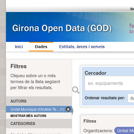
Inici
Dades
Entitats, àrees i serveis
Filtres
Cercador
Cliqueu sobre un o més
termes de la llista següent
per filtrar els resultats.
Ordenar resultats per
AUTORS
Unitat Municipal d'Anàlisi Te... (1)
MOSTRAR MÉS AUTORS
Filtres
CATEGORIES
Organitzacions:
Unitat Mu