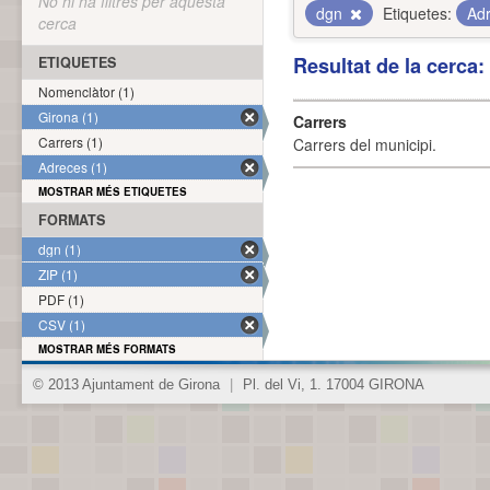
No hi ha filtres per aquesta
dgn
Etiquetes:
Ad
cerca
Resultat de la cerca
ETIQUETES
Nomenclàtor (1)
Girona (1)
Carrers
Carrers (1)
Carrers del municipi.
Adreces (1)
MOSTRAR MÉS ETIQUETES
FORMATS
dgn (1)
ZIP (1)
PDF (1)
CSV (1)
MOSTRAR MÉS FORMATS
© 2013 Ajuntament de Girona
|
Pl. del Vi, 1. 17004 GIRONA