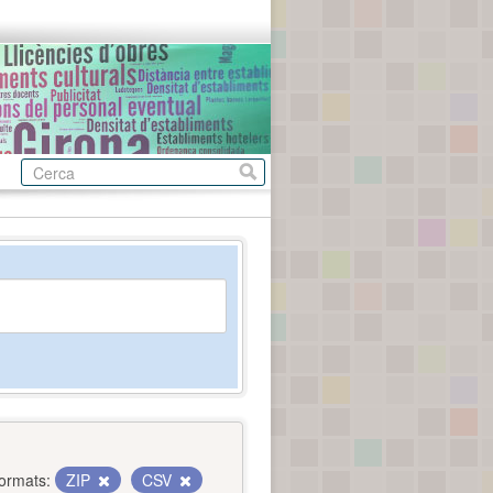
ormats:
ZIP
CSV