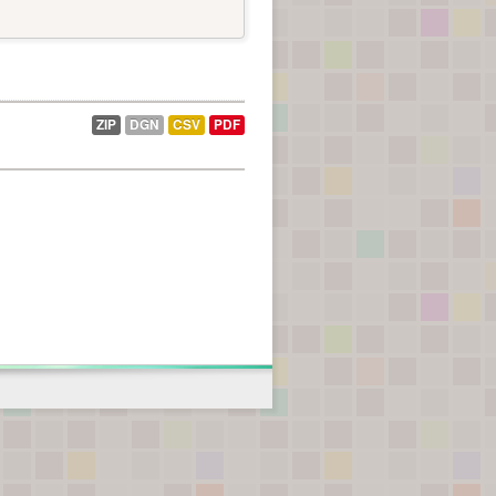
ZIP
DGN
CSV
PDF