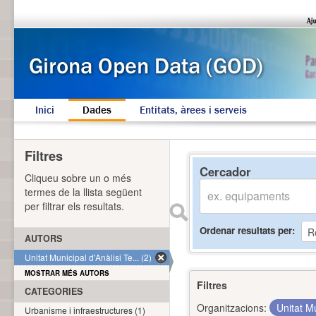
Inici
Dades
Entitats, àrees i serveis
Filtres
Cercador
Cliqueu sobre un o més
termes de la llista següent
per filtrar els resultats.
Ordenar resultats per
AUTORS
Unitat Municipal d'Anàlisi Te... (2)
MOSTRAR MÉS AUTORS
Filtres
CATEGORIES
Organitzacions:
Unitat Mu
Urbanisme i infraestructures (1)