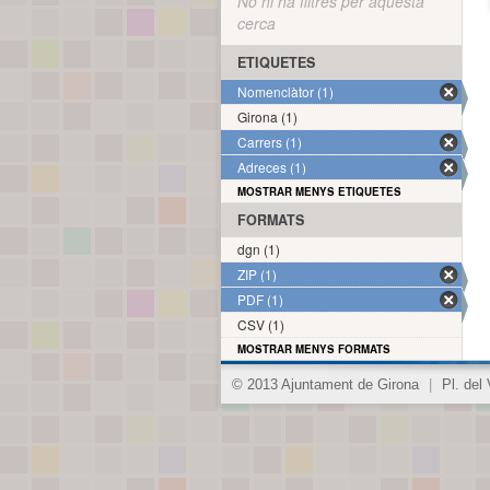
No hi ha filtres per aquesta
cerca
ETIQUETES
Nomenclàtor (1)
Girona (1)
Carrers (1)
Adreces (1)
MOSTRAR MENYS ETIQUETES
FORMATS
dgn (1)
ZIP (1)
PDF (1)
CSV (1)
MOSTRAR MENYS FORMATS
© 2013 Ajuntament de Girona
|
Pl. del