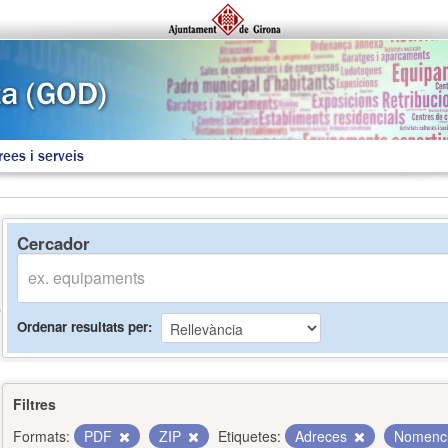
rees i serveis
Cercador
Ordenar resultats per
Filtres
Formats:
PDF
ZIP
Etiquetes:
Adreces
Nomenc