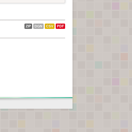
ZIP
DGN
CSV
PDF