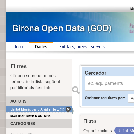
Inici
Dades
Entitats, àrees i serveis
Filtres
Cercador
Cliqueu sobre un o més
termes de la llista següent
per filtrar els resultats.
Ordenar resultats per
AUTORS
Unitat Municipal d'Anàlisi Te... (1)
MOSTRAR MENYS AUTORS
Filtres
CATEGORIES
Organitzacions:
Unitat Mu