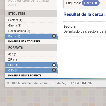
No hi ha filtres per aquesta
Etiquetes:
Barris
cerca
Resultat de la cerca
ETIQUETES
Sectors (1)
Girona (1)
Sectors
Delimitacions (1)
Delimitació dels sectors del 
Barris (1)
MOSTRAR MÉS ETIQUETES
FORMATS
dgn (1)
ZIP (1)
PDF (1)
CSV (1)
MOSTRAR MENYS FORMATS
© 2013 Ajuntament de Girona
|
Pl. del Vi, 1. 17004 GIRONA