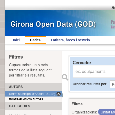
Inici
Dades
Entitats, àrees i serveis
Filtres
Cercador
Cliqueu sobre un o més
termes de la llista següent
per filtrar els resultats.
Ordenar resultats per
AUTORS
Unitat Municipal d'Anàlisi Te... (2)
MOSTRAR MENYS AUTORS
Filtres
CATEGORIES
Organitzacions:
Unitat Mu