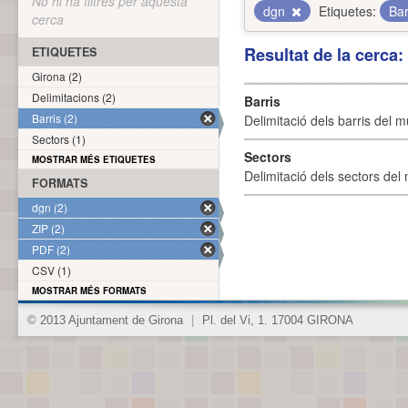
No hi ha filtres per aquesta
dgn
Etiquetes:
Bar
cerca
Resultat de la cerca
ETIQUETES
Girona (2)
Delimitacions (2)
Barris
Barris (2)
Delimitació dels barris del mu
Sectors (1)
Sectors
MOSTRAR MÉS ETIQUETES
Delimitació dels sectors del 
FORMATS
dgn (2)
ZIP (2)
PDF (2)
CSV (1)
MOSTRAR MÉS FORMATS
© 2013 Ajuntament de Girona
|
Pl. del Vi, 1. 17004 GIRONA