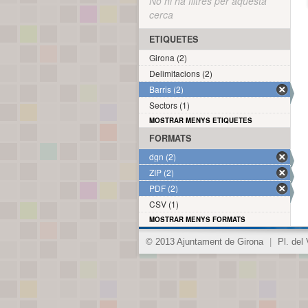
No hi ha filtres per aquesta
cerca
ETIQUETES
Girona (2)
Delimitacions (2)
Barris (2)
Sectors (1)
MOSTRAR MENYS ETIQUETES
FORMATS
dgn (2)
ZIP (2)
PDF (2)
CSV (1)
MOSTRAR MENYS FORMATS
© 2013 Ajuntament de Girona
|
Pl. del