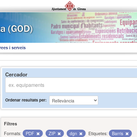
rees i serveis
Cercador
Ordenar resultats per
Filtres
Formats:
PDF
ZIP
dgn
Etiquetes:
Barris