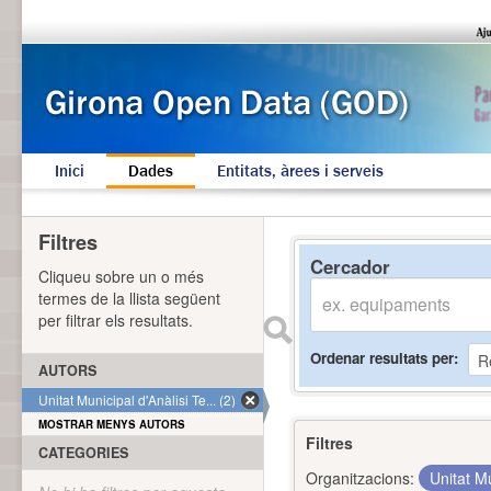
Inici
Dades
Entitats, àrees i serveis
Filtres
Cercador
Cliqueu sobre un o més
termes de la llista següent
per filtrar els resultats.
Ordenar resultats per
AUTORS
Unitat Municipal d'Anàlisi Te... (2)
MOSTRAR MENYS AUTORS
Filtres
CATEGORIES
Organitzacions:
Unitat Mu