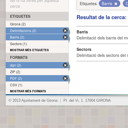
No hi ha filtres per aquesta
Etiquetes:
Barris
D
cerca
Resultat de la cerca
ETIQUETES
Girona (2)
Delimitacions (2)
Barris
Barris (2)
Delimitació dels barris del mu
Sectors (1)
Sectors
MOSTRAR MÉS ETIQUETES
Delimitació dels sectors del 
FORMATS
dgn (2)
ZIP (2)
PDF (2)
CSV (1)
MOSTRAR MÉS FORMATS
© 2013 Ajuntament de Girona
|
Pl. del Vi, 1. 17004 GIRONA