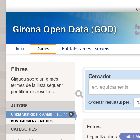
Inici
Dades
Entitats, àrees i serveis
Filtres
Cercador
Cliqueu sobre un o més
termes de la llista següent
per filtrar els resultats.
Ordenar resultats per
AUTORS
Unitat Municipal d'Anàlisi Te... (1)
MOSTRAR MENYS AUTORS
Filtres
CATEGORIES
Organitzacions:
Unitat Mu