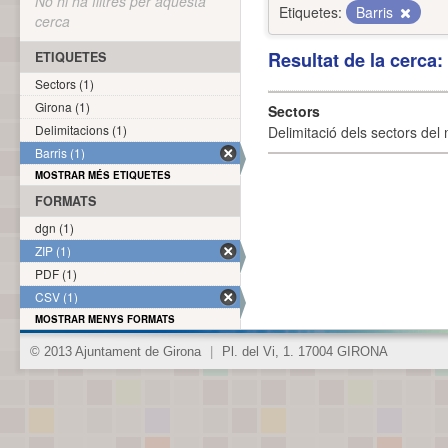
No hi ha filtres per aquesta
Etiquetes:
Barris
cerca
Resultat de la cerca
ETIQUETES
Sectors (1)
Girona (1)
Sectors
Delimitacions (1)
Delimitació dels sectors del 
Barris (1)
MOSTRAR MÉS ETIQUETES
FORMATS
dgn (1)
ZIP (1)
PDF (1)
CSV (1)
MOSTRAR MENYS FORMATS
© 2013 Ajuntament de Girona
|
Pl. del Vi, 1. 17004 GIRONA