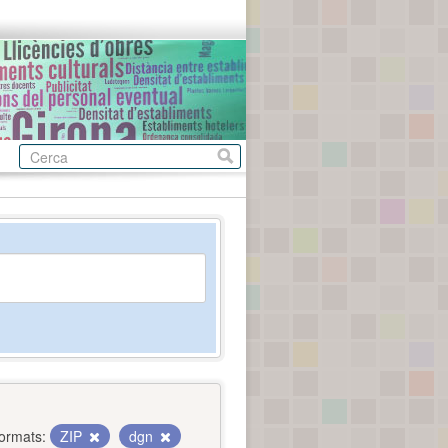
ormats:
ZIP
dgn