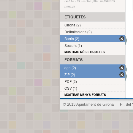
No hi ha filtres per aquesta
cerca
ETIQUETES
Girona (2)
Delimitacions (2)
Barris (2)
Sectors (1)
MOSTRAR MÉS ETIQUETES
FORMATS
dgn (2)
ZIP (2)
PDF (2)
CSV (1)
MOSTRAR MENYS FORMATS
© 2013 Ajuntament de Girona
|
Pl. del