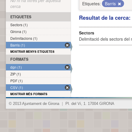
No hi ha filtres per aquesta
Etiquetes:
Barris
cerca
Resultat de la cerca
ETIQUETES
Sectors (1)
Girona (1)
Sectors
Delimitacions (1)
Delimitació dels sectors del 
Barris (1)
MOSTRAR MENYS ETIQUETES
FORMATS
dgn (1)
ZIP (1)
PDF (1)
CSV (1)
MOSTRAR MÉS FORMATS
© 2013 Ajuntament de Girona
|
Pl. del Vi, 1. 17004 GIRONA