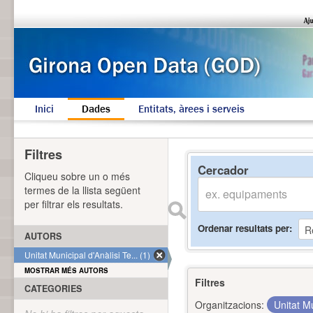
Inici
Dades
Entitats, àrees i serveis
Filtres
Cercador
Cliqueu sobre un o més
termes de la llista següent
per filtrar els resultats.
Ordenar resultats per
AUTORS
Unitat Municipal d'Anàlisi Te... (1)
MOSTRAR MÉS AUTORS
Filtres
CATEGORIES
Organitzacions:
Unitat Mu