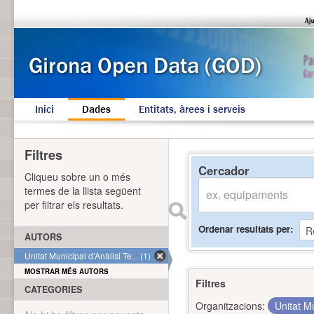
Inici
Dades
Entitats, àrees i serveis
Filtres
Cercador
Cliqueu sobre un o més
termes de la llista següent
per filtrar els resultats.
Ordenar resultats per
AUTORS
Unitat Municipal d'Anàlisi Te... (1)
MOSTRAR MÉS AUTORS
Filtres
CATEGORIES
Organitzacions:
Unitat Mu