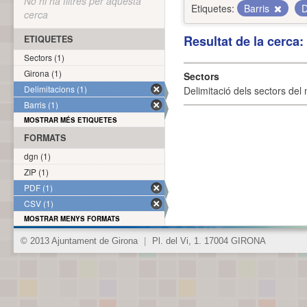
No hi ha filtres per aquesta
Etiquetes:
Barris
D
cerca
Resultat de la cerca
ETIQUETES
Sectors (1)
Girona (1)
Sectors
Delimitacions (1)
Delimitació dels sectors del 
Barris (1)
MOSTRAR MÉS ETIQUETES
FORMATS
dgn (1)
ZIP (1)
PDF (1)
CSV (1)
MOSTRAR MENYS FORMATS
© 2013 Ajuntament de Girona
|
Pl. del Vi, 1. 17004 GIRONA