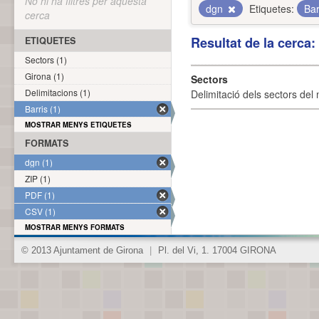
No hi ha filtres per aquesta
dgn
Etiquetes:
Bar
cerca
Resultat de la cerca
ETIQUETES
Sectors (1)
Girona (1)
Sectors
Delimitacions (1)
Delimitació dels sectors del 
Barris (1)
MOSTRAR MENYS ETIQUETES
FORMATS
dgn (1)
ZIP (1)
PDF (1)
CSV (1)
MOSTRAR MENYS FORMATS
© 2013 Ajuntament de Girona
|
Pl. del Vi, 1. 17004 GIRONA