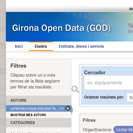
Inici
Dades
Entitats, àrees i serveis
Filtres
Cercador
Cliqueu sobre un o més
termes de la llista següent
per filtrar els resultats.
Ordenar resultats per
AUTORS
Unitat Municipal d'Anàlisi Te... (1)
MOSTRAR MÉS AUTORS
Filtres
CATEGORIES
Organitzacions:
Unitat Mu