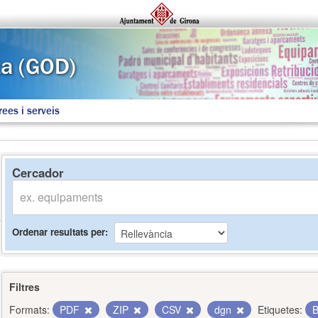
rees i serveis
Cercador
Ordenar resultats per
Filtres
Formats:
PDF
ZIP
CSV
dgn
Etiquetes:
B