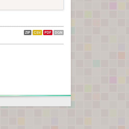
ZIP
CSV
PDF
DGN