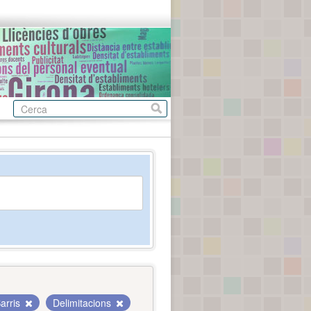
arris
Delimitacions