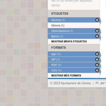
No hi ha filtres per aquesta
cerca
ETIQUETES
Sectors (1)
Girona (1)
Delimitacions (1)
Barris (1)
MOSTRAR MENYS ETIQUETES
FORMATS
dgn (1)
ZIP (1)
PDF (1)
CSV (1)
MOSTRAR MÉS FORMATS
© 2013 Ajuntament de Girona
|
Pl. del