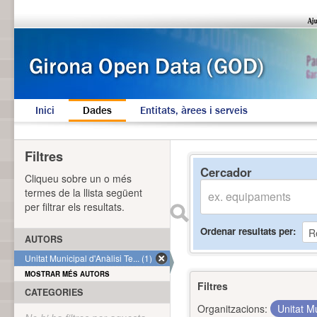
Inici
Dades
Entitats, àrees i serveis
Filtres
Cercador
Cliqueu sobre un o més
termes de la llista següent
per filtrar els resultats.
Ordenar resultats per
AUTORS
Unitat Municipal d'Anàlisi Te... (1)
MOSTRAR MÉS AUTORS
Filtres
CATEGORIES
Organitzacions:
Unitat Mu