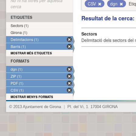
No hi ha filtres per aquesta
CSV
dgn
Eti
cerca
Resultat de la cerca
ETIQUETES
Sectors (1)
Girona (1)
Sectors
Delimitacions (1)
Delimitació dels sectors del 
Barris (1)
MOSTRAR MÉS ETIQUETES
FORMATS
dgn (1)
ZIP (1)
PDF (1)
CSV (1)
MOSTRAR MENYS FORMATS
© 2013 Ajuntament de Girona
|
Pl. del Vi, 1. 17004 GIRONA