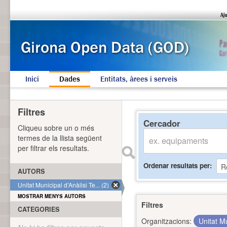
Inici
Dades
Entitats, àrees i serveis
Filtres
Cercador
Cliqueu sobre un o més
termes de la llista següent
per filtrar els resultats.
Ordenar resultats per
AUTORS
Unitat Municipal d'Anàlisi Te... (2)
MOSTRAR MENYS AUTORS
Filtres
CATEGORIES
Organitzacions:
Unitat Mu