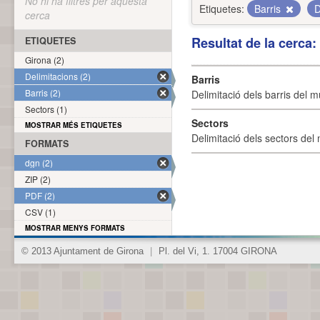
No hi ha filtres per aquesta
Etiquetes:
Barris
D
cerca
Resultat de la cerca
ETIQUETES
Girona (2)
Delimitacions (2)
Barris
Barris (2)
Delimitació dels barris del mu
Sectors (1)
Sectors
MOSTRAR MÉS ETIQUETES
Delimitació dels sectors del 
FORMATS
dgn (2)
ZIP (2)
PDF (2)
CSV (1)
MOSTRAR MENYS FORMATS
© 2013 Ajuntament de Girona
|
Pl. del Vi, 1. 17004 GIRONA