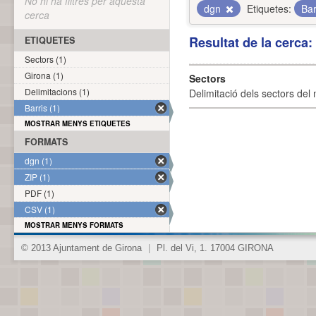
No hi ha filtres per aquesta
dgn
Etiquetes:
Bar
cerca
Resultat de la cerca
ETIQUETES
Sectors (1)
Girona (1)
Sectors
Delimitacions (1)
Delimitació dels sectors del 
Barris (1)
MOSTRAR MENYS ETIQUETES
FORMATS
dgn (1)
ZIP (1)
PDF (1)
CSV (1)
MOSTRAR MENYS FORMATS
© 2013 Ajuntament de Girona
|
Pl. del Vi, 1. 17004 GIRONA