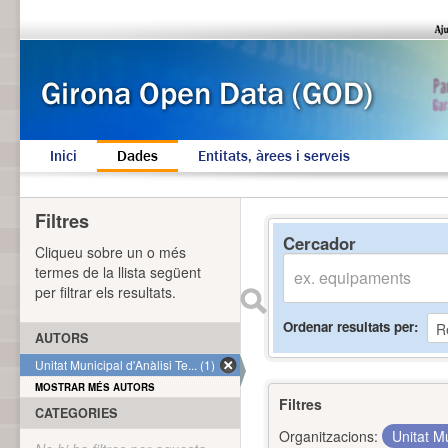
Inici
Dades
Entitats, àrees i serveis
Filtres
Cercador
Cliqueu sobre un o més
termes de la llista següent
per filtrar els resultats.
Ordenar resultats per
AUTORS
Unitat Municipal d'Anàlisi Te... (1)
MOSTRAR MÉS AUTORS
Filtres
CATEGORIES
Organitzacions:
Unitat Mu