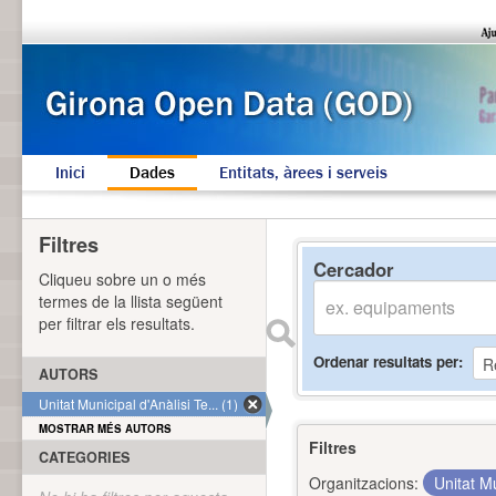
Inici
Dades
Entitats, àrees i serveis
Filtres
Cercador
Cliqueu sobre un o més
termes de la llista següent
per filtrar els resultats.
Ordenar resultats per
AUTORS
Unitat Municipal d'Anàlisi Te... (1)
MOSTRAR MÉS AUTORS
Filtres
CATEGORIES
Organitzacions:
Unitat Mu