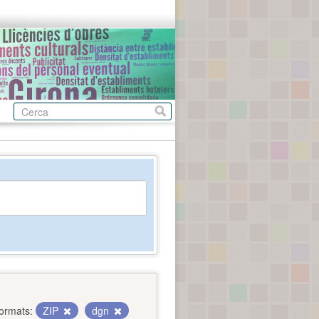
ormats:
ZIP
dgn