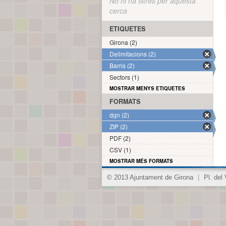
No hi ha filtres per aquesta
cerca
ETIQUETES
Girona (2)
Delimitacions (2)
Barris (2)
Sectors (1)
MOSTRAR MENYS ETIQUETES
FORMATS
dgn (2)
ZIP (2)
PDF (2)
CSV (1)
MOSTRAR MÉS FORMATS
© 2013 Ajuntament de Girona
|
Pl. del