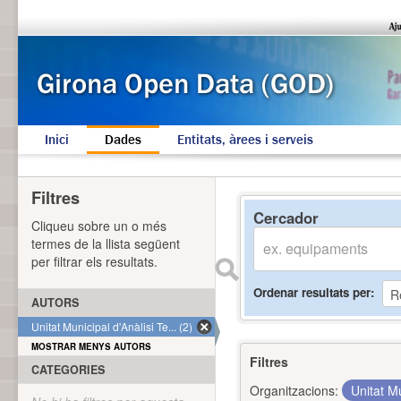
Inici
Dades
Entitats, àrees i serveis
Filtres
Cercador
Cliqueu sobre un o més
termes de la llista següent
per filtrar els resultats.
Ordenar resultats per
AUTORS
Unitat Municipal d'Anàlisi Te... (2)
MOSTRAR MENYS AUTORS
Filtres
CATEGORIES
Organitzacions:
Unitat Mu