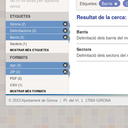
No hi ha filtres per aquesta
Etiquetes:
Barris
G
cerca
Resultat de la cerca
ETIQUETES
Girona (2)
Delimitacions (2)
Barris
Barris (2)
Delimitació dels barris del mu
Sectors (1)
Sectors
MOSTRAR MÉS ETIQUETES
Delimitació dels sectors del 
FORMATS
dgn (2)
ZIP (2)
PDF (2)
CSV (1)
MOSTRAR MÉS FORMATS
© 2013 Ajuntament de Girona
|
Pl. del Vi, 1. 17004 GIRONA